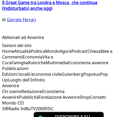
Il Great Game tra Londra e Mosca che continua
(indisturbato) anche oggi
di
Giorgio Ferrari
Abbonati ad Avvenire
Sezioni del sito
Home
Attualità
Politica
Mondo
Agorà
Podcast
Chiesa
Idee e
Commenti
Economia
Vita e
Cura
Famiglia
Rubriche
Multimedia
Ecosistema avvenire
Pubblicazioni
Edizioni locali
L'economia civile
Gutenberg
Popotus
Pop
Up
Luoghi dell'Infinito
Avvenire
Chi siamo
Redazione
Ecosistema
Avvenire
Pubblicità
Fondazione Avvenire
Shop
Contatti
Mondo CEI
SIR
Radio InBlu
TV2000
FISC