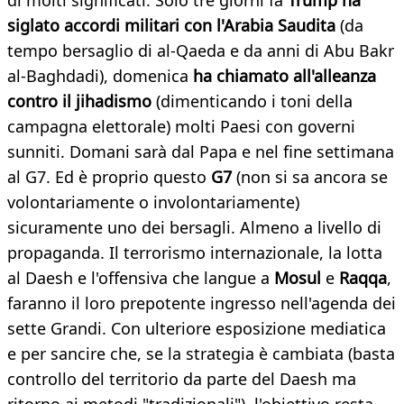
di molti significati. Solo tre giorni fa
Trump ha
siglato accordi militari con l'Arabia Saudita
(da
tempo bersaglio di al-Qaeda e da anni di Abu Bakr
al-Baghdadi), domenica
ha chiamato all'alleanza
contro il jihadismo
(dimenticando i toni della
campagna elettorale) molti Paesi con governi
sunniti. Domani sarà dal Papa e nel fine settimana
al G7. Ed è proprio questo
G7
(non si sa ancora se
volontariamente o involontariamente)
sicuramente uno dei bersagli. Almeno a livello di
propaganda. Il terrorismo internazionale, la lotta
al Daesh e l'offensiva che langue a
Mosul
e
Raqqa
,
faranno il loro prepotente ingresso nell'agenda dei
sette Grandi. Con ulteriore esposizione mediatica
e per sancire che, se la strategia è cambiata (basta
controllo del territorio da parte del Daesh ma