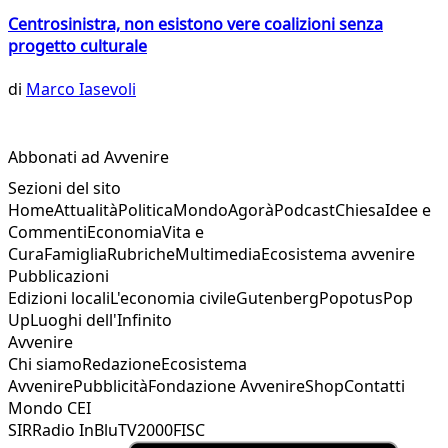
Centrosinistra, non esistono vere coalizioni senza
progetto culturale
di
Marco Iasevoli
Abbonati ad Avvenire
Sezioni del sito
Home
Attualità
Politica
Mondo
Agorà
Podcast
Chiesa
Idee e
Commenti
Economia
Vita e
Cura
Famiglia
Rubriche
Multimedia
Ecosistema avvenire
Pubblicazioni
Edizioni locali
L'economia civile
Gutenberg
Popotus
Pop
Up
Luoghi dell'Infinito
Avvenire
Chi siamo
Redazione
Ecosistema
Avvenire
Pubblicità
Fondazione Avvenire
Shop
Contatti
Mondo CEI
SIR
Radio InBlu
TV2000
FISC