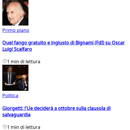
Primo piano
Quel fango gratuito e ingiusto di Bignami (FdI) su Oscar
Luigi Scalfaro
1 min di lettura
Politica
Giorgetti: l'Ue deciderà a ottobre sulla clausola di
salvaguardia
1 min di lettura