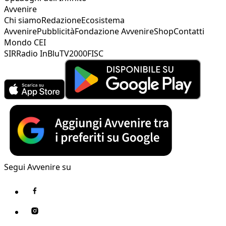
Avvenire
Chi siamo
Redazione
Ecosistema
Avvenire
Pubblicità
Fondazione Avvenire
Shop
Contatti
Mondo CEI
SIR
Radio InBlu
TV2000
FISC
Segui Avvenire su