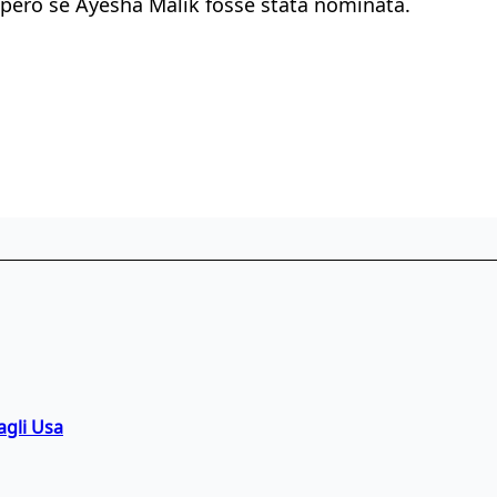
opero se Ayesha Malik fosse stata nominata.
agli Usa