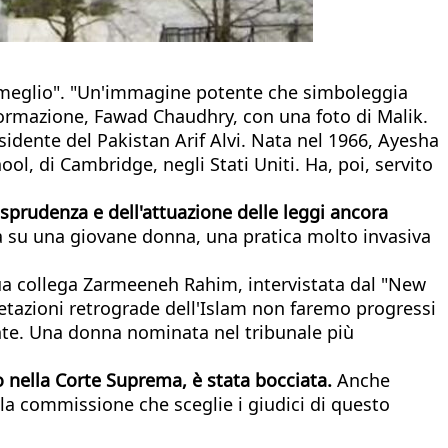
il meglio". "Un'immagine potente che simboleggia
nformazione, Fawad Chaudhry, con una foto di Malik.
sidente del Pakistan Arif Alvi. Nata nel 1966, Ayesha
ol, di Cambridge, negli Stati Uniti. Ha, poi, servito
isprudenza e dell'attuazione delle leggi ancora
ità su una giovane donna, una pratica molto invasiva
 sua collega Zarmeeneh Rahim, intervistata dal "New
retazioni retrograde dell'Islam non faremo progressi
te. Una donna nominata nel tribunale più
co nella Corte Suprema, è stata bocciata.
Anche
la commissione che sceglie i giudici di questo