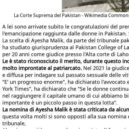
La Corte Suprema del Pakistan - Wikimedia Common
A lei sono arrivate subito le congratulazioni del p
l'emancipazione raggiunta dalle donne in Pakistan. S
La scelta di Ayesha Malik, da parte del tribunale pa
ha studiato giurisprudenza al Pakistan College of La
per 20 anni come giudice presso l'Alta corte di Lahor
Le è stato riconosciuto il merito, durante questo inc
molto improntate al patriarcato.
Nel 2021 la giudic
e diffusa per indagare sul passato sessuale delle vit
"E' un progresso enorme", ha dichiarato l'avvocato 
York Times", ha dichiarato che "Se le donne continu
nel raggiungere il capitale umano di cui abbiamo 
importante è un piccolo passo in questa lotta".
La nomina di Ayesha Malik è stata criticata da alcun
questa volta molti si sono opposti alla sua nomina
tribunale,