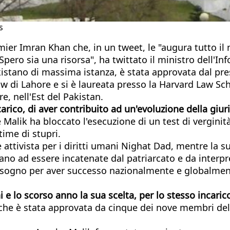
s
remier Imran Khan che, in un tweet, le "augura tutto 
pero sia una risorsa", ha twittato il ministro dell'I
kistano di massima istanza, è stata approvata dal pre
w di Lahore e si è laureata presso la Harvard Law Scho
e, nell'Est del Pakistan.
arico, di aver contribuito ad un'evoluzione della giur
e Malik ha bloccato l'esecuzione di un test di vergin
time di stupri.
e attivista per i diritti umani Nighat Dad, mentre la
ano ad essere incatenate dal patriarcato e da interp
bisogno per aver successo nazionalmente e globalmen
i e lo scorso anno la sua scelta, per lo stesso incari
 che è stata approvata da cinque dei nove membri del