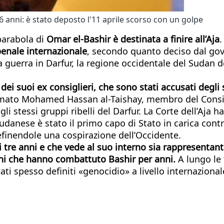
 anni: è stato deposto l'11 aprile scorso con un golpe
parabola di
Omar el-Bashir è destinata a finire all’Aja
.
penale internazionale
, secondo quanto deciso dal go
a guerra in Darfur, la regione occidentale del Sudan de
i suoi ex consiglieri, che sono stati accusati degli st
fermato Mohamed Hassan al-Taishay, membro del Consi
li stessi gruppi ribelli del Darfur. La Corte dell’Aja 
udanese è stato il primo capo di Stato in carica contr
finendole una cospirazione dell’Occidente.
 tre anni e che vede al suo interno sia rappresentanti
gioni che hanno combattuto Bashir per anni.
A lungo le
ati spesso definiti «genocidio» a livello internazional