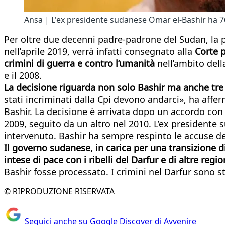
Ansa | L'ex presidente sudanese Omar el-Bashir ha 76
Per oltre due decenni padre-padrone del Sudan, la 
nell’aprile 2019, verrà infatti consegnato alla
Corte 
crimini di guerra e contro l’umanità
nell’ambito dell
e il 2008.
La decisione riguarda non solo Bashir ma anche tre de
stati incriminati dalla Cpi devono andarci», ha af
Bashir. La decisione è arrivata dopo un accordo con g
2009, seguito da un altro nel 2010. L’ex presidente s
intervenuto. Bashir ha sempre respinto le accuse de
Il governo sudanese, in carica per una transizione di
intese di pace con i ribelli del Darfur e di altre re
Bashir fosse processato. I crimini nel Darfur sono st
© RIPRODUZIONE RISERVATA
Seguici anche su Google Discover di Avvenire