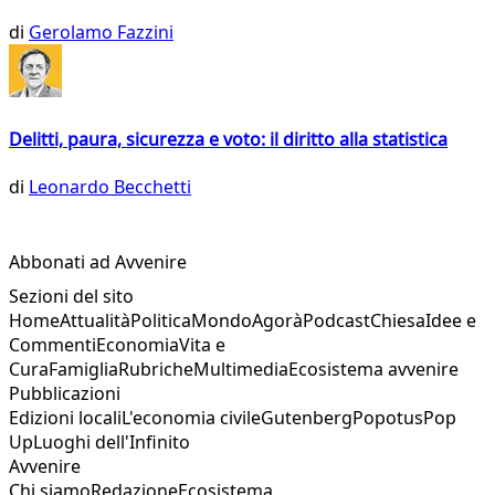
di
Gerolamo Fazzini
Delitti, paura, sicurezza e voto: il diritto alla statistica
di
Leonardo Becchetti
Abbonati ad Avvenire
Sezioni del sito
Home
Attualità
Politica
Mondo
Agorà
Podcast
Chiesa
Idee e
Commenti
Economia
Vita e
Cura
Famiglia
Rubriche
Multimedia
Ecosistema avvenire
Pubblicazioni
Edizioni locali
L'economia civile
Gutenberg
Popotus
Pop
Up
Luoghi dell'Infinito
Avvenire
Chi siamo
Redazione
Ecosistema