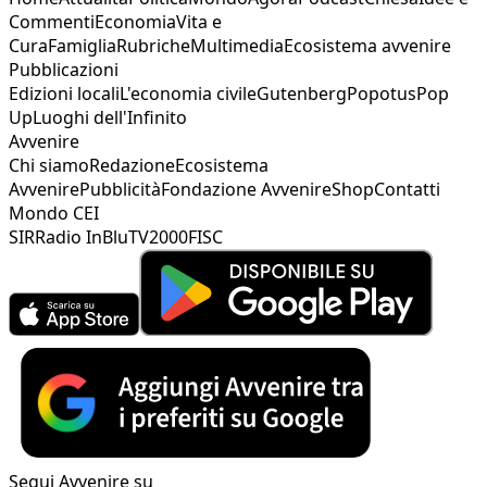
Commenti
Economia
Vita e
Cura
Famiglia
Rubriche
Multimedia
Ecosistema avvenire
Pubblicazioni
Edizioni locali
L'economia civile
Gutenberg
Popotus
Pop
Up
Luoghi dell'Infinito
Avvenire
Chi siamo
Redazione
Ecosistema
Avvenire
Pubblicità
Fondazione Avvenire
Shop
Contatti
Mondo CEI
SIR
Radio InBlu
TV2000
FISC
Segui Avvenire su