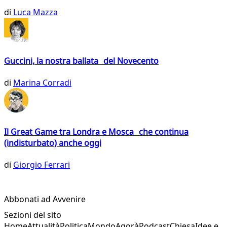
di
Luca Mazza
Guccini, la nostra ballata del Novecento
di
Marina Corradi
Il Great Game tra Londra e Mosca che continua
(indisturbato) anche oggi
di
Giorgio Ferrari
Abbonati ad Avvenire
Sezioni del sito
Home
Attualità
Politica
Mondo
Agorà
Podcast
Chiesa
Idee e