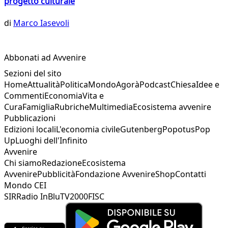
progetto culturale
di
Marco Iasevoli
Abbonati ad Avvenire
Sezioni del sito
Home
Attualità
Politica
Mondo
Agorà
Podcast
Chiesa
Idee e
Commenti
Economia
Vita e
Cura
Famiglia
Rubriche
Multimedia
Ecosistema avvenire
Pubblicazioni
Edizioni locali
L'economia civile
Gutenberg
Popotus
Pop
Up
Luoghi dell'Infinito
Avvenire
Chi siamo
Redazione
Ecosistema
Avvenire
Pubblicità
Fondazione Avvenire
Shop
Contatti
Mondo CEI
SIR
Radio InBlu
TV2000
FISC