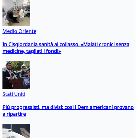
Medio Oriente
In Cisgiordania sanità al collasso. «Malati cronici senza
medicine, tagliati i fondi»
Stati Uniti
Più progressisti, ma divisi: così i Dem americani provano
a ripartire