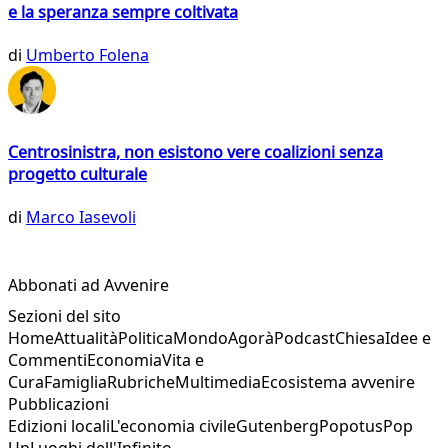
e la speranza sempre coltivata
di
Umberto Folena
Centrosinistra, non esistono vere coalizioni senza
progetto culturale
di
Marco Iasevoli
Abbonati ad Avvenire
Sezioni del sito
Home
Attualità
Politica
Mondo
Agorà
Podcast
Chiesa
Idee e
Commenti
Economia
Vita e
Cura
Famiglia
Rubriche
Multimedia
Ecosistema avvenire
Pubblicazioni
Edizioni locali
L'economia civile
Gutenberg
Popotus
Pop
Up
Luoghi dell'Infinito