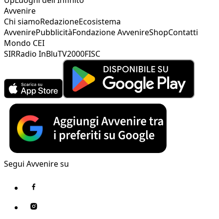
Avvenire
Chi siamo
Redazione
Ecosistema
Avvenire
Pubblicità
Fondazione Avvenire
Shop
Contatti
Mondo CEI
SIR
Radio InBlu
TV2000
FISC
Segui Avvenire su