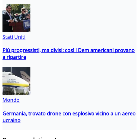
Stati Uniti
Più progressisti, ma divisi: così i Dem americani provano
a ripartire
Mondo
Germania, trovato drone con esplosivo vicino a un aereo
ucraino