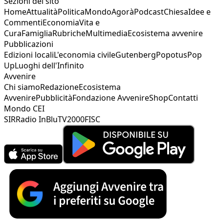
Sezioni del sito
Home
Attualità
Politica
Mondo
Agorà
Podcast
Chiesa
Idee e
Commenti
Economia
Vita e
Cura
Famiglia
Rubriche
Multimedia
Ecosistema avvenire
Pubblicazioni
Edizioni locali
L'economia civile
Gutenberg
Popotus
Pop
Up
Luoghi dell'Infinito
Avvenire
Chi siamo
Redazione
Ecosistema
Avvenire
Pubblicità
Fondazione Avvenire
Shop
Contatti
Mondo CEI
SIR
Radio InBlu
TV2000
FISC