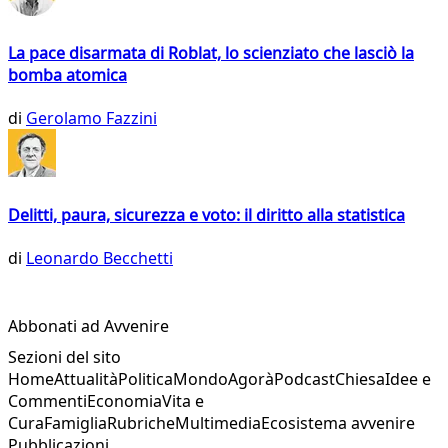
La pace disarmata di Roblat, lo scienziato che lasciò la
bomba atomica
di
Gerolamo Fazzini
Delitti, paura, sicurezza e voto: il diritto alla statistica
di
Leonardo Becchetti
Abbonati ad Avvenire
Sezioni del sito
Home
Attualità
Politica
Mondo
Agorà
Podcast
Chiesa
Idee e
Commenti
Economia
Vita e
Cura
Famiglia
Rubriche
Multimedia
Ecosistema avvenire
Pubblicazioni