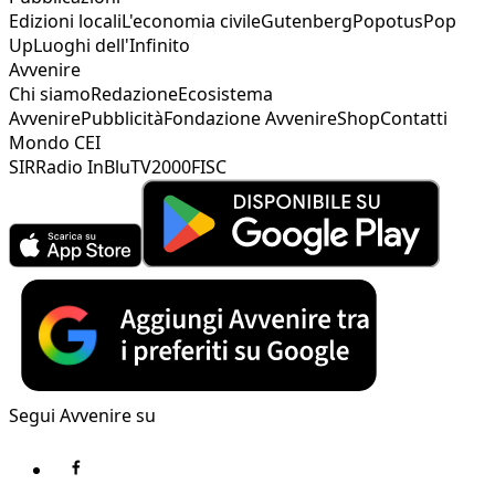
Edizioni locali
L'economia civile
Gutenberg
Popotus
Pop
Up
Luoghi dell'Infinito
Avvenire
Chi siamo
Redazione
Ecosistema
Avvenire
Pubblicità
Fondazione Avvenire
Shop
Contatti
Mondo CEI
SIR
Radio InBlu
TV2000
FISC
Segui Avvenire su