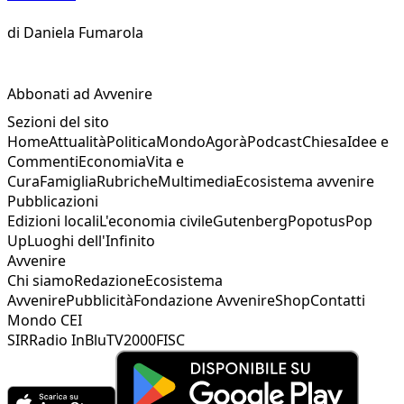
di
Daniela Fumarola
Abbonati ad Avvenire
Sezioni del sito
Home
Attualità
Politica
Mondo
Agorà
Podcast
Chiesa
Idee e
Commenti
Economia
Vita e
Cura
Famiglia
Rubriche
Multimedia
Ecosistema avvenire
Pubblicazioni
Edizioni locali
L'economia civile
Gutenberg
Popotus
Pop
Up
Luoghi dell'Infinito
Avvenire
Chi siamo
Redazione
Ecosistema
Avvenire
Pubblicità
Fondazione Avvenire
Shop
Contatti
Mondo CEI
SIR
Radio InBlu
TV2000
FISC