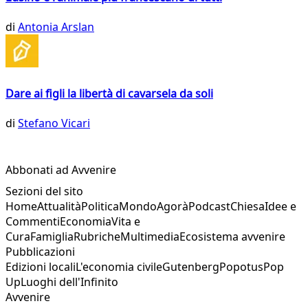
di
Antonia Arslan
Dare ai figli la libertà di cavarsela da soli
di
Stefano Vicari
Abbonati ad Avvenire
Sezioni del sito
Home
Attualità
Politica
Mondo
Agorà
Podcast
Chiesa
Idee e
Commenti
Economia
Vita e
Cura
Famiglia
Rubriche
Multimedia
Ecosistema avvenire
Pubblicazioni
Edizioni locali
L'economia civile
Gutenberg
Popotus
Pop
Up
Luoghi dell'Infinito
Avvenire