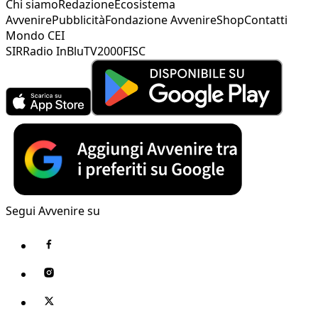
Chi siamo
Redazione
Ecosistema
Avvenire
Pubblicità
Fondazione Avvenire
Shop
Contatti
Mondo CEI
SIR
Radio InBlu
TV2000
FISC
Segui Avvenire su