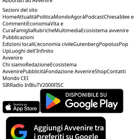
Abbonati ad Avvenire
Sezioni del sito
Home
Attualità
Politica
Mondo
Agorà
Podcast
Chiesa
Idee e
Commenti
Economia
Vita e
Cura
Famiglia
Rubriche
Multimedia
Ecosistema avvenire
Pubblicazioni
Edizioni locali
L'economia civile
Gutenberg
Popotus
Pop
Up
Luoghi dell'Infinito
Avvenire
Chi siamo
Redazione
Ecosistema
Avvenire
Pubblicità
Fondazione Avvenire
Shop
Contatti
Mondo CEI
SIR
Radio InBlu
TV2000
FISC