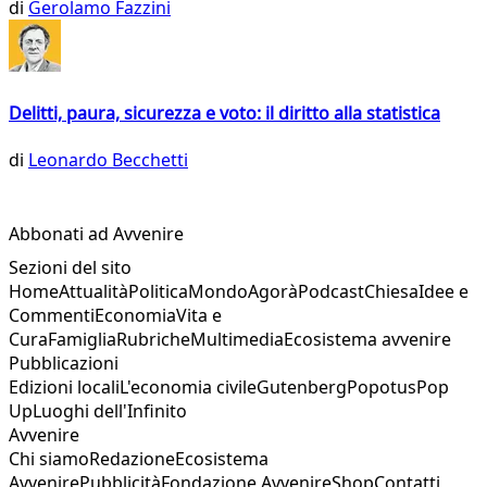
di
Gerolamo Fazzini
Delitti, paura, sicurezza e voto: il diritto alla statistica
di
Leonardo Becchetti
Abbonati ad Avvenire
Sezioni del sito
Home
Attualità
Politica
Mondo
Agorà
Podcast
Chiesa
Idee e
Commenti
Economia
Vita e
Cura
Famiglia
Rubriche
Multimedia
Ecosistema avvenire
Pubblicazioni
Edizioni locali
L'economia civile
Gutenberg
Popotus
Pop
Up
Luoghi dell'Infinito
Avvenire
Chi siamo
Redazione
Ecosistema
Avvenire
Pubblicità
Fondazione Avvenire
Shop
Contatti