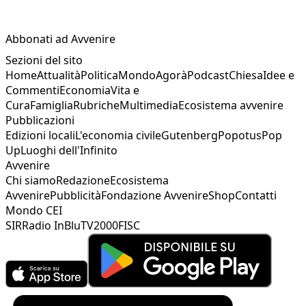
Abbonati ad Avvenire
Sezioni del sito
Home
Attualità
Politica
Mondo
Agorà
Podcast
Chiesa
Idee e
Commenti
Economia
Vita e
Cura
Famiglia
Rubriche
Multimedia
Ecosistema avvenire
Pubblicazioni
Edizioni locali
L'economia civile
Gutenberg
Popotus
Pop
Up
Luoghi dell'Infinito
Avvenire
Chi siamo
Redazione
Ecosistema
Avvenire
Pubblicità
Fondazione Avvenire
Shop
Contatti
Mondo CEI
SIR
Radio InBlu
TV2000
FISC