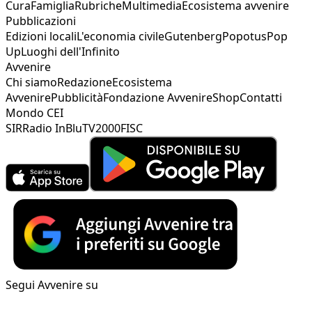
Cura
Famiglia
Rubriche
Multimedia
Ecosistema avvenire
Pubblicazioni
Edizioni locali
L'economia civile
Gutenberg
Popotus
Pop
Up
Luoghi dell'Infinito
Avvenire
Chi siamo
Redazione
Ecosistema
Avvenire
Pubblicità
Fondazione Avvenire
Shop
Contatti
Mondo CEI
SIR
Radio InBlu
TV2000
FISC
Segui Avvenire su