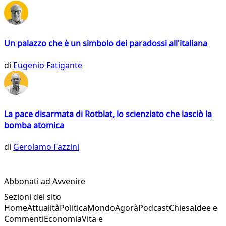
Un palazzo che è un simbolo dei paradossi all'italiana
di
Eugenio Fatigante
La pace disarmata di Rotblat, lo scienziato che lasciò la
bomba atomica
di
Gerolamo Fazzini
Abbonati ad Avvenire
Sezioni del sito
Home
Attualità
Politica
Mondo
Agorà
Podcast
Chiesa
Idee e
Commenti
Economia
Vita e