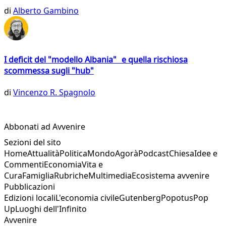
di
Alberto Gambino
I deficit del "modello Albania" e quella rischiosa
scommessa sugli "hub"
di
Vincenzo R. Spagnolo
Abbonati ad Avvenire
Sezioni del sito
Home
Attualità
Politica
Mondo
Agorà
Podcast
Chiesa
Idee e
Commenti
Economia
Vita e
Cura
Famiglia
Rubriche
Multimedia
Ecosistema avvenire
Pubblicazioni
Edizioni locali
L'economia civile
Gutenberg
Popotus
Pop
Up
Luoghi dell'Infinito
Avvenire