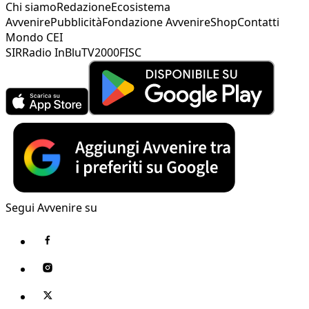
Chi siamo
Redazione
Ecosistema
Avvenire
Pubblicità
Fondazione Avvenire
Shop
Contatti
Mondo CEI
SIR
Radio InBlu
TV2000
FISC
Segui Avvenire su