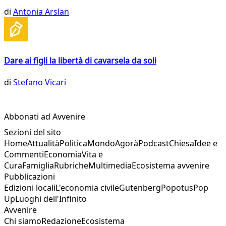
di
Antonia Arslan
Dare ai figli la libertà di cavarsela da soli
di
Stefano Vicari
Abbonati ad Avvenire
Sezioni del sito
Home
Attualità
Politica
Mondo
Agorà
Podcast
Chiesa
Idee e
Commenti
Economia
Vita e
Cura
Famiglia
Rubriche
Multimedia
Ecosistema avvenire
Pubblicazioni
Edizioni locali
L'economia civile
Gutenberg
Popotus
Pop
Up
Luoghi dell'Infinito
Avvenire
Chi siamo
Redazione
Ecosistema