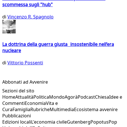
scommessa sugli "hub"
di
Vincenzo R. Spagnolo
La dottrina della guerra giusta insostenibile nell’era
nucleare
di
Vittorio Possenti
Abbonati ad Avvenire
Sezioni del sito
Home
Attualità
Politica
Mondo
Agorà
Podcast
Chiesa
Idee e
Commenti
Economia
Vita e
Cura
Famiglia
Rubriche
Multimedia
Ecosistema avvenire
Pubblicazioni
Edizioni locali
L'economia civile
Gutenberg
Popotus
Pop