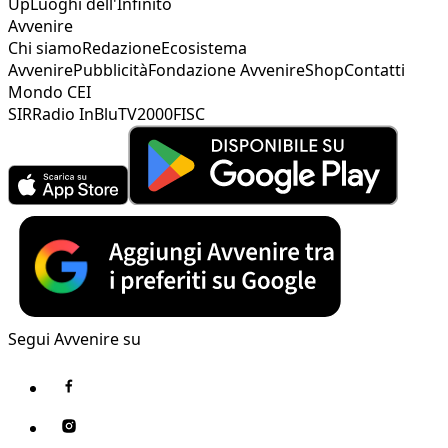
Up
Luoghi dell'Infinito
Avvenire
Chi siamo
Redazione
Ecosistema
Avvenire
Pubblicità
Fondazione Avvenire
Shop
Contatti
Mondo CEI
SIR
Radio InBlu
TV2000
FISC
Segui Avvenire su