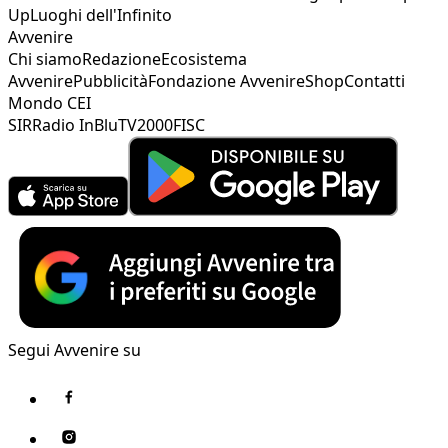
Up
Luoghi dell'Infinito
Avvenire
Chi siamo
Redazione
Ecosistema
Avvenire
Pubblicità
Fondazione Avvenire
Shop
Contatti
Mondo CEI
SIR
Radio InBlu
TV2000
FISC
Segui Avvenire su