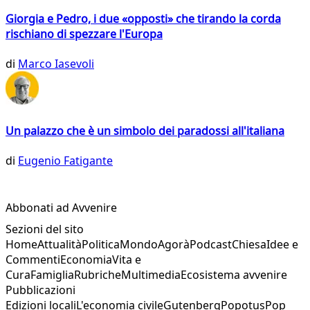
Giorgia e Pedro, i due «opposti» che tirando la corda
rischiano di spezzare l'Europa
di
Marco Iasevoli
Un palazzo che è un simbolo dei paradossi all'italiana
di
Eugenio Fatigante
Abbonati ad Avvenire
Sezioni del sito
Home
Attualità
Politica
Mondo
Agorà
Podcast
Chiesa
Idee e
Commenti
Economia
Vita e
Cura
Famiglia
Rubriche
Multimedia
Ecosistema avvenire
Pubblicazioni
Edizioni locali
L'economia civile
Gutenberg
Popotus
Pop