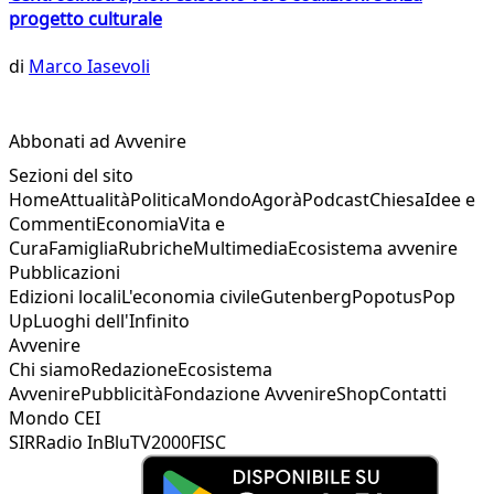
progetto culturale
di
Marco Iasevoli
Abbonati ad Avvenire
Sezioni del sito
Home
Attualità
Politica
Mondo
Agorà
Podcast
Chiesa
Idee e
Commenti
Economia
Vita e
Cura
Famiglia
Rubriche
Multimedia
Ecosistema avvenire
Pubblicazioni
Edizioni locali
L'economia civile
Gutenberg
Popotus
Pop
Up
Luoghi dell'Infinito
Avvenire
Chi siamo
Redazione
Ecosistema
Avvenire
Pubblicità
Fondazione Avvenire
Shop
Contatti
Mondo CEI
SIR
Radio InBlu
TV2000
FISC