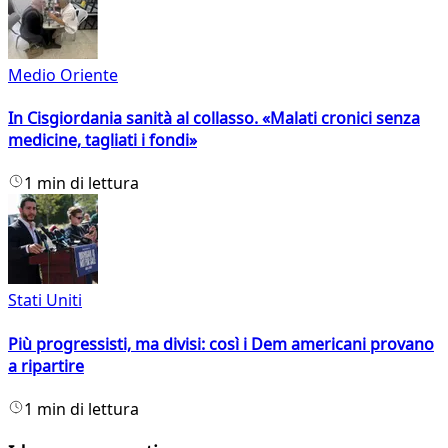
Medio Oriente
In Cisgiordania sanità al collasso. «Malati cronici senza
medicine, tagliati i fondi»
1 min di lettura
Stati Uniti
Più progressisti, ma divisi: così i Dem americani provano
a ripartire
1 min di lettura