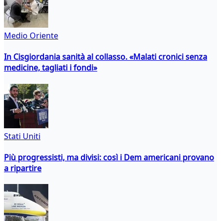
Medio Oriente
In Cisgiordania sanità al collasso. «Malati cronici senza
medicine, tagliati i fondi»
Stati Uniti
Più progressisti, ma divisi: così i Dem americani provano
a ripartire