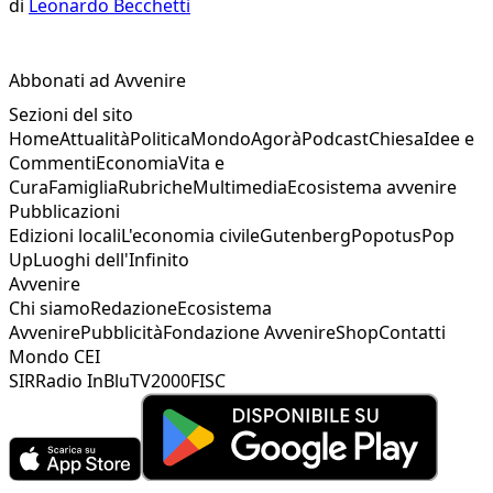
di
Leonardo Becchetti
Abbonati ad Avvenire
Sezioni del sito
Home
Attualità
Politica
Mondo
Agorà
Podcast
Chiesa
Idee e
Commenti
Economia
Vita e
Cura
Famiglia
Rubriche
Multimedia
Ecosistema avvenire
Pubblicazioni
Edizioni locali
L'economia civile
Gutenberg
Popotus
Pop
Up
Luoghi dell'Infinito
Avvenire
Chi siamo
Redazione
Ecosistema
Avvenire
Pubblicità
Fondazione Avvenire
Shop
Contatti
Mondo CEI
SIR
Radio InBlu
TV2000
FISC