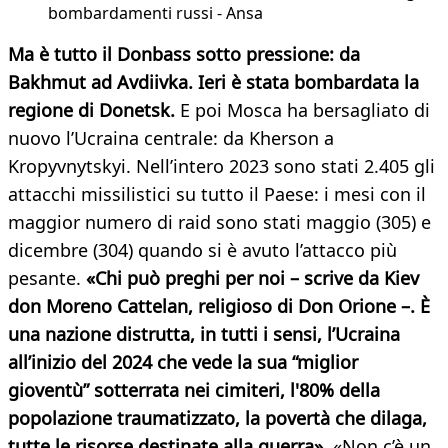
bombardamenti russi - Ansa
Ma è tutto il Donbass sotto pressione: da
Bakhmut ad Avdiivka. Ieri è stata bombardata la
regione di Donetsk.
E poi Mosca ha bersagliato di
nuovo l’Ucraina centrale: da Kherson a
Kropyvnytskyi. Nell’intero 2023 sono stati 2.405 gli
attacchi missilistici su tutto il Paese: i mesi con il
maggior numero di raid sono stati maggio (305) e
dicembre (304) quando si è avuto l’attacco più
pesante.
«Chi può preghi per noi – scrive da Kiev
don Moreno Cattelan, religioso di Don Orione –. È
una nazione distrutta, in tutti i sensi, l’Ucraina
all’inizio del 2024 che vede la sua “miglior
gioventù” sotterrata nei cimiteri, l'80% della
popolazione traumatizzato, la povertà che dilaga,
tutte le risorse destinate alla guerra».
«Non c’è un