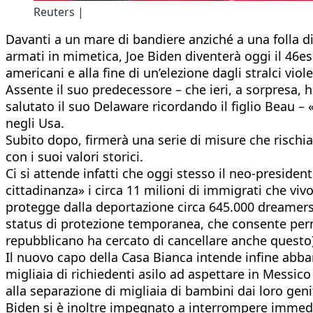
Reuters |
Davanti a un mare di bandiere anziché a una folla di
armati in mimetica, Joe Biden diventerà oggi il 46
americani e alla fine di un’elezione dagli stralci vi
Assente il suo predecessore – che ieri, a sorpresa, 
salutato il suo Delaware ricordando il figlio Beau –
negli Usa.
Subito dopo, firmerà una serie di misure che rischia
con i suoi valori storici.
Ci si attende infatti che oggi stesso il neo-presiden
cittadinanza» i circa 11 milioni di immigrati che vi
protegge dalla deportazione circa 645.000 dreamers,
status di protezione temporanea, che consente permes
repubblicano ha cercato di cancellare anche questo)
Il nuovo capo della Casa Bianca intende infine abba
migliaia di richiedenti asilo ad aspettare in Messico
alla separazione di migliaia di bambini dai loro geni
Biden si è inoltre impegnato a interrompere immedi