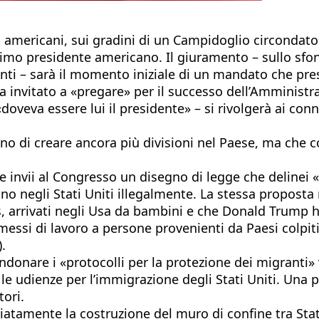
 americani, sui gradini di un Campidoglio circondato 
esimo presidente americano. Il giuramento – sullo sf
olenti – sarà il momento iniziale di un mandato che pr
ha invitato a «pregare» per il successo dell’Amminist
 «doveva essere lui il presidente» – si rivolgerà ai c
no di creare ancora più divisioni nel Paese, ma che co
te invii al Congresso un disegno di legge che delinei 
vono negli Stati Uniti illegalmente. La stessa propos
 arrivati negli Usa da bambini e che Donald Trump ha
si di lavoro a persone provenienti da Paesi colpiti da
.
ndonare i «protocolli per la protezione dei migranti»
 le udienze per l’immigrazione degli Stati Uniti. Una 
tori.
atamente la costruzione del muro di confine tra Sta