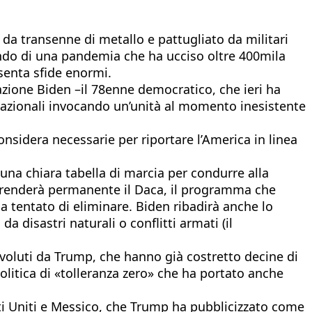
da transenne di metallo e pattugliato da militari
ondo di una pandemia che ha ucciso oltre 400mila
esenta sfide enormi.
razione Biden –il 78enne democratico, che ieri ha
onnazionali invocando un’unità al momento inesistente
nsidera necessarie per riportare l’America in linea
«una chiara tabella di marcia per condurre alla
ta renderà permanente il Daca, il programma che
 tentato di eliminare. Biden ribadirà anche lo
 disastri naturali o conflitti armati (il
 voluti da Trump, che hanno già costretto decine di
politica di «tolleranza zero» che ha portato anche
ti Uniti e Messico, che Trump ha pubblicizzato come