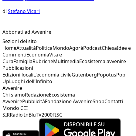
di
Stefano Vicari
Abbonati ad Avvenire
Sezioni del sito
Home
Attualità
Politica
Mondo
Agorà
Podcast
Chiesa
Idee e
Commenti
Economia
Vita e
Cura
Famiglia
Rubriche
Multimedia
Ecosistema avvenire
Pubblicazioni
Edizioni locali
L'economia civile
Gutenberg
Popotus
Pop
Up
Luoghi dell'Infinito
Avvenire
Chi siamo
Redazione
Ecosistema
Avvenire
Pubblicità
Fondazione Avvenire
Shop
Contatti
Mondo CEI
SIR
Radio InBlu
TV2000
FISC