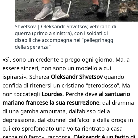
Shvetsov | Oleksandr Shvetsov, veterano di
guerra (primo a sinistra), con i soldati di
disabili che accompagna nei "pellegrinaggi
della speranza"
«Sì, sono un credente e prego ogni giorno. Ma, a
essere sinceri, non sono un modello a cui
ispirarsi». Scherza
Oleksandr Shvetsov
quando
confida di ritenersi un cristiano “eterodosso”. Ma
non toccategli
Lourdes
. Perché deve
al santuario
mariano francese la sua resurrezione
: dal dramma
di una gamba amputata, dall’abisso della
depressione, dal «tunnel dell’alcol e della droga in
cui ero sprofondato una volta rientrato a casa
senza più l’arto», racconta.
Oleksandr è un ferito di