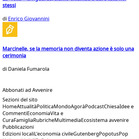
stessi
di
Enrico Giovannini
Marcinelle, se la memoria non diventa azione è solo una
cerimonia
di
Daniela Fumarola
Abbonati ad Avvenire
Sezioni del sito
Home
Attualità
Politica
Mondo
Agorà
Podcast
Chiesa
Idee e
Commenti
Economia
Vita e
Cura
Famiglia
Rubriche
Multimedia
Ecosistema avvenire
Pubblicazioni
Edizioni locali
L'economia civile
Gutenberg
Popotus
Pop