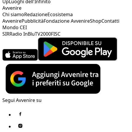
Up
Luoghi dell'Infinito
Avvenire
Chi siamo
Redazione
Ecosistema
Avvenire
Pubblicità
Fondazione Avvenire
Shop
Contatti
Mondo CEI
SIR
Radio InBlu
TV2000
FISC
Segui Avvenire su