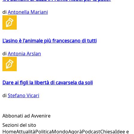
di
Antonella Mariani
L'asino è l'animale più francescano di tutti
di
Antonia Arslan
Dare ai figli la libertà di cavarsela da soli
di
Stefano Vicari
Abbonati ad Avvenire
Sezioni del sito
Home
Attualità
Politica
Mondo
Agorà
Podcast
Chiesa
Idee e