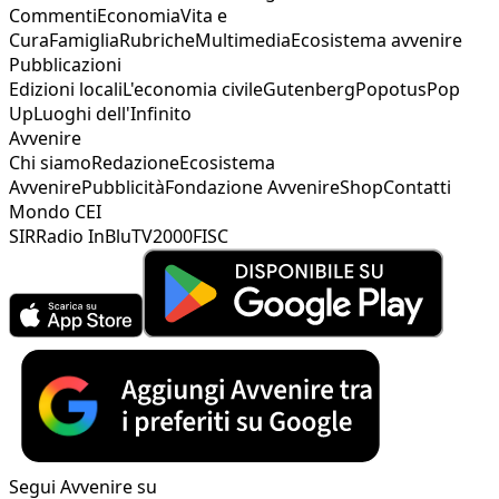
Commenti
Economia
Vita e
Cura
Famiglia
Rubriche
Multimedia
Ecosistema avvenire
Pubblicazioni
Edizioni locali
L'economia civile
Gutenberg
Popotus
Pop
Up
Luoghi dell'Infinito
Avvenire
Chi siamo
Redazione
Ecosistema
Avvenire
Pubblicità
Fondazione Avvenire
Shop
Contatti
Mondo CEI
SIR
Radio InBlu
TV2000
FISC
Segui Avvenire su