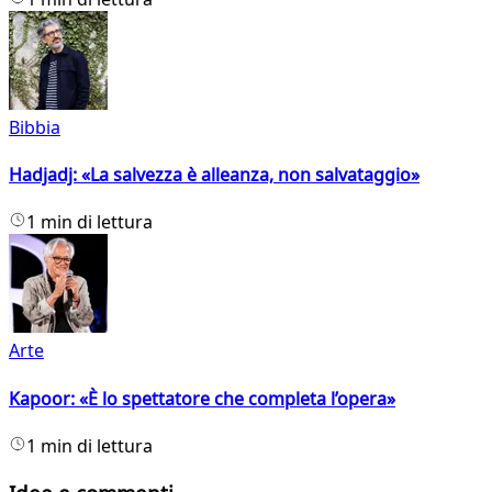
Bibbia
Hadjadj: «La salvezza è alleanza, non salvataggio»
1 min di lettura
Arte
Kapoor: «È lo spettatore che completa l’opera»
1 min di lettura