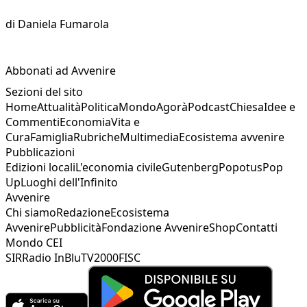
di
Daniela Fumarola
Abbonati ad Avvenire
Sezioni del sito
Home
Attualità
Politica
Mondo
Agorà
Podcast
Chiesa
Idee e
Commenti
Economia
Vita e
Cura
Famiglia
Rubriche
Multimedia
Ecosistema avvenire
Pubblicazioni
Edizioni locali
L'economia civile
Gutenberg
Popotus
Pop
Up
Luoghi dell'Infinito
Avvenire
Chi siamo
Redazione
Ecosistema
Avvenire
Pubblicità
Fondazione Avvenire
Shop
Contatti
Mondo CEI
SIR
Radio InBlu
TV2000
FISC