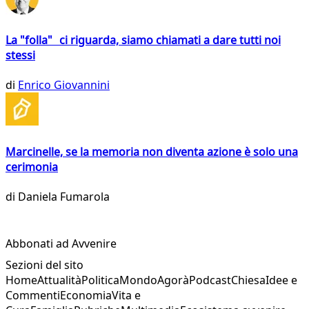
La "folla" ci riguarda, siamo chiamati a dare tutti noi
stessi
di
Enrico Giovannini
Marcinelle, se la memoria non diventa azione è solo una
cerimonia
di
Daniela Fumarola
Abbonati ad Avvenire
Sezioni del sito
Home
Attualità
Politica
Mondo
Agorà
Podcast
Chiesa
Idee e
Commenti
Economia
Vita e