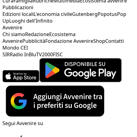
Cura
Famiglia
Rubriche
Multimedia
Ecosistema avvenire
Pubblicazioni
Edizioni locali
L'economia civile
Gutenberg
Popotus
Pop
Up
Luoghi dell'Infinito
Avvenire
Chi siamo
Redazione
Ecosistema
Avvenire
Pubblicità
Fondazione Avvenire
Shop
Contatti
Mondo CEI
SIR
Radio InBlu
TV2000
FISC
Segui Avvenire su