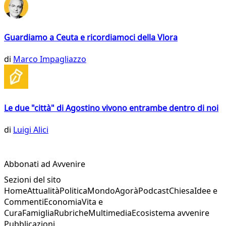
Guardiamo a Ceuta e ricordiamoci della Vlora
di
Marco Impagliazzo
Le due "città" di Agostino vivono entrambe dentro di noi
di
Luigi Alici
Abbonati ad Avvenire
Sezioni del sito
Home
Attualità
Politica
Mondo
Agorà
Podcast
Chiesa
Idee e
Commenti
Economia
Vita e
Cura
Famiglia
Rubriche
Multimedia
Ecosistema avvenire
Pubblicazioni