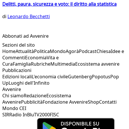
Delitti, paura, sicurezza e voto: il diritto alla statistica
di
Leonardo Becchetti
Abbonati ad Avvenire
Sezioni del sito
Home
Attualità
Politica
Mondo
Agorà
Podcast
Chiesa
Idee e
Commenti
Economia
Vita e
Cura
Famiglia
Rubriche
Multimedia
Ecosistema avvenire
Pubblicazioni
Edizioni locali
L'economia civile
Gutenberg
Popotus
Pop
Up
Luoghi dell'Infinito
Avvenire
Chi siamo
Redazione
Ecosistema
Avvenire
Pubblicità
Fondazione Avvenire
Shop
Contatti
Mondo CEI
SIR
Radio InBlu
TV2000
FISC