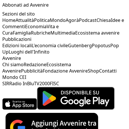
Abbonati ad Avvenire
Sezioni del sito
Home
Attualità
Politica
Mondo
Agorà
Podcast
Chiesa
Idee e
Commenti
Economia
Vita e
Cura
Famiglia
Rubriche
Multimedia
Ecosistema avvenire
Pubblicazioni
Edizioni locali
L'economia civile
Gutenberg
Popotus
Pop
Up
Luoghi dell'Infinito
Avvenire
Chi siamo
Redazione
Ecosistema
Avvenire
Pubblicità
Fondazione Avvenire
Shop
Contatti
Mondo CEI
SIR
Radio InBlu
TV2000
FISC