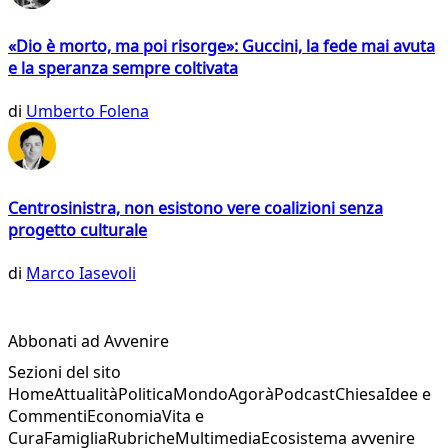
«Dio è morto, ma poi risorge»: Guccini, la fede mai avuta
e la speranza sempre coltivata
di
Umberto Folena
Centrosinistra, non esistono vere coalizioni senza
progetto culturale
di
Marco Iasevoli
Abbonati ad Avvenire
Sezioni del sito
Home
Attualità
Politica
Mondo
Agorà
Podcast
Chiesa
Idee e
Commenti
Economia
Vita e
Cura
Famiglia
Rubriche
Multimedia
Ecosistema avvenire