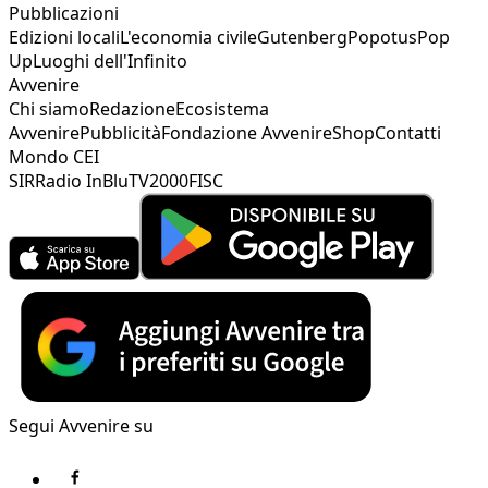
Pubblicazioni
Edizioni locali
L'economia civile
Gutenberg
Popotus
Pop
Up
Luoghi dell'Infinito
Avvenire
Chi siamo
Redazione
Ecosistema
Avvenire
Pubblicità
Fondazione Avvenire
Shop
Contatti
Mondo CEI
SIR
Radio InBlu
TV2000
FISC
Segui Avvenire su