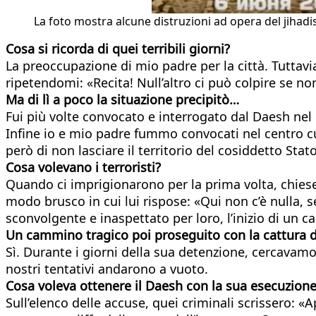
La foto mostra alcune distruzioni ad opera del jihadis
Cosa si ricorda di quei terribili giorni?
La preoccupazione di mio padre per la città. Tuttav
ripetendomi: «Recita! Null’altro ci può colpire se non
Ma di lì a poco la situazione precipitò…
Fui più volte convocato e interrogato dal Daesh nel
Infine io e mio padre fummo convocati nel centro cul
però di non lasciare il territorio del cosiddetto Stat
Cosa volevano i terroristi?
Quando ci imprigionarono per la prima volta, chieser
modo brusco in cui lui rispose: «Qui non c’è nulla, 
sconvolgente e inaspettato per loro, l’inizio di un 
Un cammino tragico poi proseguito con la cattura
d
Sì. Durante i giorni della sua detenzione, cercavamo
nostri tentativi andarono a vuoto.
Cosa voleva ottenere il Daesh con la sua esecuzion
Sull’elenco delle accuse, quei criminali scrissero: 