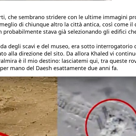
forti, che sembrano stridere con le ultime immagini pr
eglio di chiunque altro la città antica, così come il 
h probabilmente stava già selezionando gli edifici ch
ida degli scavi e del museo, era sotto interrogatorio d
ato alla direzione del sito. Da allora Khaled vi conti
lmira è il mio destino: lasciatemi qui, tra queste rov
ta per mano del Daesh esattamente due anni fa.