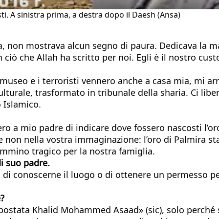
ti. A sinistra prima, a destra dopo il Daesh (Ansa)
ia, non mostrava alcun segno di paura. Dedicava la ma
 ciò che Allah ha scritto per noi. Egli è il nostro cust
 museo e i terroristi vennero anche a casa mia, mi ar
turale, trasformato in tribunale della sharia. Ci libe
o Islamico.
o a mio padre di indicare dove fossero nascosti l’oro
se non nella vostra immaginazione: l’oro di Palmira st
cammino tragico per la nostra famiglia.
i suo padre.
 di conoscerne il luogo o di ottenere un permesso per
e?
«Apostata Khalid Mohammed Asaad» (sic), solo perché si