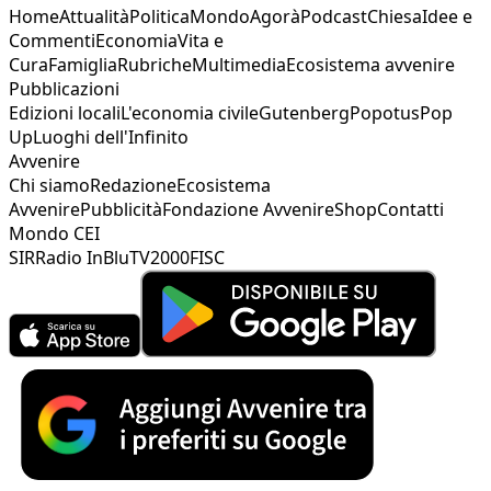
Home
Attualità
Politica
Mondo
Agorà
Podcast
Chiesa
Idee e
Commenti
Economia
Vita e
Cura
Famiglia
Rubriche
Multimedia
Ecosistema avvenire
Pubblicazioni
Edizioni locali
L'economia civile
Gutenberg
Popotus
Pop
Up
Luoghi dell'Infinito
Avvenire
Chi siamo
Redazione
Ecosistema
Avvenire
Pubblicità
Fondazione Avvenire
Shop
Contatti
Mondo CEI
SIR
Radio InBlu
TV2000
FISC