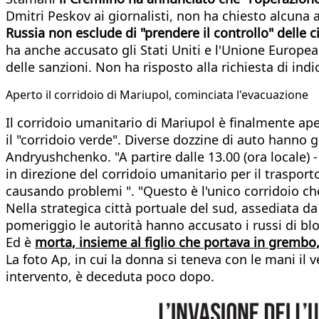
Dmitri Peskov ai giornalisti, non ha chiesto alcuna a
Russia non esclude di "prendere il controllo" delle c
ha anche accusato gli Stati Uniti e l'Unione Europea 
delle sanzioni. Non ha risposto alla richiesta di indi
Aperto il corridoio di Mariupol, cominciata l'evacuazione
Il corridoio umanitario di Mariupol è finalmente ape
il "corridoio verde". Diverse dozzine di auto hanno g
Andryushchenko. "A partire dalle 13.00 (ora locale) 
in direzione del corridoio umanitario per il traspor
causando problemi ". "Questo è l'unico corridoio che
Nella strategica città portuale del sud, assediata da 
pomeriggio le autorità hanno accusato i russi di bl
Ed è
morta, insieme al figlio che portava in grembo
La foto Ap, in cui la donna si teneva con le mani il 
intervento, è deceduta poco dopo.