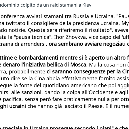
ndominio colpito da un raid stamani a Kiev
onferenza avviati stamani tra Russia e Ucraina. "Pau
 ha twittato il consigliere della presidenza ucraina, M
ando notizie. Questa sera riferiremo il risultato", ave
 la "pausa tecnica". Ihor Zhovkva, vice capo dell'uf
craina di arrendersi,
ora sembrano avviare negoziati c
vittime e bombardamenti mentre si è aperto un altro 
 denaro l'iniziativa bellica di Mosca.
Ma la cosa non è
erra, probabilmente
ci saranno conseguenze per la Ci
luto dire se la Cina abbia effettivamente fornito ass
egue la fonte del quotidiano americano che poi aggi
nirsi alle sanzioni, dando la colpa all'Occidente e agl
 pacifica, senza però fare praticamente nulla per ott
ughi ucraini
che hanno già lasciato il Paese. E il num
e speciale in Ucraina prosegue secondo i piani" e che