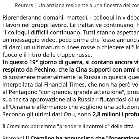
Reuters | Un'anziana residente a una finestra del co
Riprenderanno domani, martedì, i colloqui in videoc
i lavori nei gruppi lavoro. Le trattative continuano"
"I colloqui difficili continuano. Tutti stanno aspett
un messaggio video, poco prima che fosse annunciata
di darci un ultimatum o linee rosse o chiedere all'U
fuoco e il ritiro delle truppe russe.
In questo 19° giorno di guerra, si contano ancora 
respinto da Pechino, che la Cina supporti con armi e
di sostenere materialmente la Russia in questa gu
interpellata dal Financial Times, che non ha però vo
al Pentagono "con grande, grande attenzione", pros
sua tacita approvazione alla Russia rifiutandosi di u
all'Ucraina e affermando che vogliono una soluzione
Secondo gli ultimi dati Onu, sono
2,8 milioni i prof
Il Cremlino: potremmo "prendere il controllo" delle città
Stamani
il Cremlino ha annunciato che "l'operazion