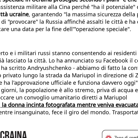
ssistenza militare alla Cina perché "ha il potenziale"
ittà ucraine
, garantendo "la massima sicurezza della p
di "provocare" la Russia affinché assalti le città e ha
care una data per la fine dell'"operazione speciale".
rto e i militari russi stanno consentendo ai residenti
ià lasciato la città. Lo ha annunciato su Facebook il 
- ha scritto Andryushchenko - abbiamo di fatto la con
to privato lungo la strada da Mariupol in direzione di
 ha l'approvazione ufficiale e funziona davvero oggi"
giorni, la popolazione è allo stremo, priva di acqua ed
occare un convoglio umanitario diretti a Mariupol
, la donna incinta fotografata mentre veniva evacuata
ventre insanguinato, fece il giro del mondo. Trasporta