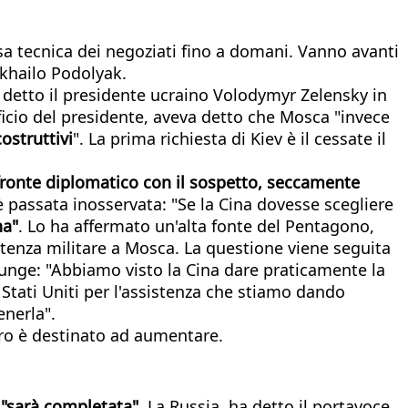
sa tecnica dei negoziati fino a domani. Vanno avanti
ykhailo Podolyak.
va detto il presidente ucraino Volodymyr Zelensky in
ficio del presidente, aveva detto che Mosca "invece
ostruttivi
". La prima richiesta di Kiev è il cessate il
fronte diplomatico con il sospetto, seccamente
 passata inosservata: "Se la Cina dovesse scegliere
na"
. Lo ha affermato un'alta fonte del Pentagono,
istenza militare a Mosca. La questione viene seguita
unge: "Abbiamo visto la Cina dare praticamente la
i Stati Uniti per l'assistenza che stiamo dando
enerla".
ero è destinato ad aumentare.
 "sarà completata"
. La Russia, ha detto il portavoce