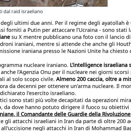
i dal raid israeliano
ti degli ultimi due anni. Per il regime degli ayatollah
si forniti a Putin per attaccare l’Ucraina - sono stati l
iane
su X mentre pubblicano una foto con il lancio di 
 droni iraniani, mentre si attende che anche gli Houth
issione iraniana presso le Nazioni Unite ha chiesto ch
programma nucleare iraniano.
L’intelligence israelian
E anche l’Agenzia Onu per il nucleare nei giorni scorsi
li al solo scopo civile.
Almeno 200 caccia, oltre a mis
avora da decenni per ottenere un'arma nucleare. Il mo
dichiarato l'esercito israeliano.
tici sono stati più volte decapitati da operazioni mira
o, da dove hanno potuto dirigere il fuoco su obiettivi
raniane, il Comandante delle Guardie della Rivoluzio
 gli attacchi israeliani in Iran da parte di oltre 2
dosi all'uccisione negli attacchi in Iran di Mohammad 