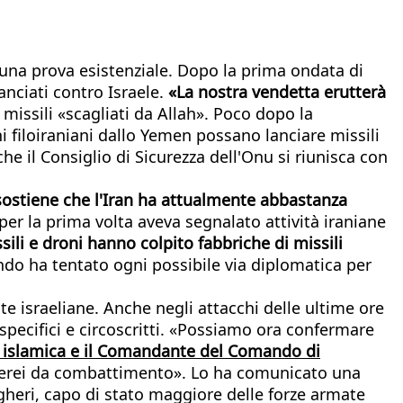
 è una prova esistenziale. Dopo la prima ondata di
anciati contro Israele.
«La nostra vendetta erutterà
missili «scagliati da Allah». Poco dopo la
i filoiraniani dallo Yemen possano lanciare missili
e il Consiglio di Sicurezza dell'Onu si riunisca con
a sostiene che l'Iran ha attualmente abbastanza
 per la prima volta aveva segnalato attività iraniane
sili e droni hanno colpito fabbriche di missili
ndo ha tentato ogni possibile via diplomatica per
te israeliane. Anche negli attacchi delle ultime ore
 specifici e circoscritti. «Possiamo ora confermare
ne islamica e il Comandante del Comando di
00 aerei da combattimento». Lo ha comunicato una
Bagheri, capo di stato maggiore delle forze armate