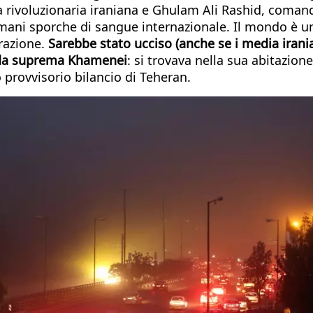
a rivoluzionaria iraniana e Ghulam Ali Rashid, coma
e mani sporche di sangue internazionale. Il mondo è 
erazione.
Sarebbe stato ucciso (anche se i media irani
uida suprema Khamenei
: si trovava nella sua abitazione
mo provvisorio bilancio di Teheran.