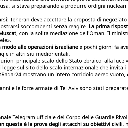
accusa, si stava preparando a produrre ordigni nucleari
marsi: Teheran deve accettare la proposta di negoziat
mostrarsi soccombenti senza reagire.
La prima rispost
 Muscat
, con la solita mediazione dell'Oman. Il minis
ele».
n modo alle operazioni israeliane
e pochi giorni fa av
q e in altri siti mediorientali.
rion, principale scalo dello Stato ebraico, alla luce «
 legge sul sito dello scalo internazionale che invita 
htRadar24 mostrano un intero corridoio aereo vuoto, 
 anni e le forze armate di Tel Aviv sono stati prepara
anale Telegram ufficiale del Corpo delle Guardie Rivol
n questa è la prova degli attacchi su obiettivi civili
, 