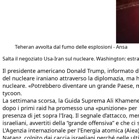
Teheran avvolta dal fumo delle esplosioni - Ansa
Salta il negoziato Usa-Iran sul nucleare. Washington: estra
Il presidente americano Donald Trump, informato dell
del nucleare iraniano attraverso la diplomazia, ma 
nucleare. «Potrebbero diventare un grande Paese, 
tycoon.
La settimana scorsa, la Guida Suprema Ali Khamenei 
dopo i primi raid ha promesso una «punizione» per I
presenza di jet sopra l'Iraq. Il segnale d’attacco, me
israeliani, avvertiti della “grande offensiva” e che ci
L'Agenzia internazionale per l'Energia atomica (Aiea)
Natanz, colpito dai caccia israeliani perché nelle ul