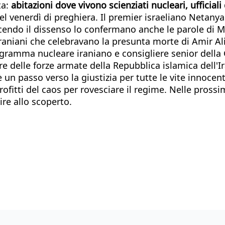
ta:
abitazioni dove vivono scienziati nucleari, ufficiali 
del venerdì di preghiera. Il premier israeliano Netan
cendo il dissenso lo confermano anche le parole di Mas
raniani che celebravano la presunta morte di Amir Al
rogramma nucleare iraniano e consigliere senior del
lle forze armate della Repubblica islamica dell'Iran,
 è un passo verso la giustizia per tutte le vite innoc
fitti del caos per rovesciare il regime. Nelle prossim
re allo scoperto.