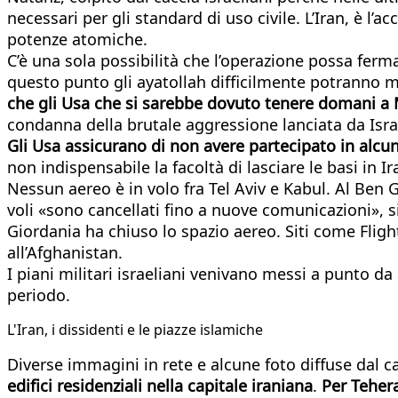
necessari per gli standard di uso civile. L’Iran, è l’
potenze atomiche.
C’è una sola possibilità che l’operazione possa fer
questo punto gli ayatollah difficilmente potranno 
che gli Usa che si sarebbe dovuto tenere domani a
condanna della brutale aggressione lanciata da Isra
Gli Usa assicurano di non avere partecipato in alcu
non indispensabile la facoltà di lasciare le basi in Ira
Nessun aereo è in volo fra Tel Aviv e Kabul. Al Ben Gu
voli «sono cancellati fino a nuove comunicazioni», si
Giordania ha chiuso lo spazio aereo. Siti come Flig
all’Afghanistan.
I piani militari israeliani venivano messi a punto da
periodo.
L'Iran, i dissidenti e le piazze islamiche
Diverse immagini in rete e alcune foto diffuse dal c
edifici residenziali nella capitale iraniana
.
Per Tehera