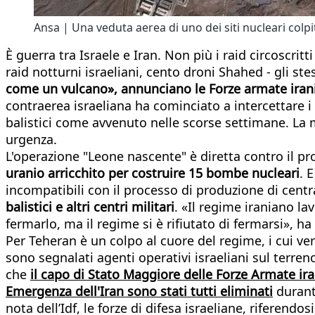
Ansa | Una veduta aerea di uno dei siti nucleari colpit
È guerra tra Israele e Iran. Non più i raid circoscrit
raid notturni israeliani, cento droni Shahed - gli stes
come un vulcano», annunciano le Forze armate iran
contraerea israeliana ha cominciato a intercettare i
balistici come avvenuto nelle scorse settimane. La m
urgenza.
L'operazione "Leone nascente" è diretta contro il 
uranio arricchito per costruire 15 bombe nucleari
. 
incompatibili con il processo di produzione di centra
balistici e altri centri militari
. «Il regime iraniano l
fermarlo, ma il regime si è rifiutato di fermarsi», ha 
Per Teheran è un colpo al cuore del regime, i cui ver
sono segnalati agenti operativi israeliani sul terren
che
il capo di Stato Maggiore delle Forze Armate i
Emergenza dell'Iran sono stati tutti eliminati
durante
nota dell’Idf, le forze di difesa israeliane, riferen