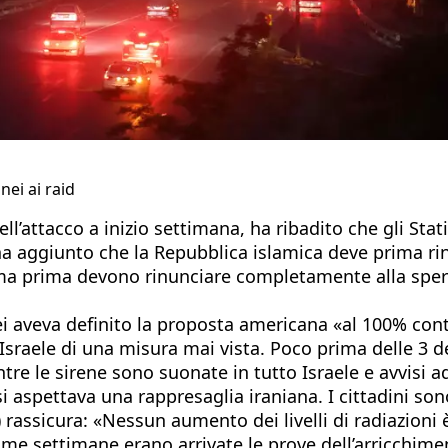
nei ai raid
’attacco a inizio settimana, ha ribadito che gli Stat
ha aggiunto che la Repubblica islamica deve prima rin
ma prima devono rinunciare completamente alla spera
aveva definito la proposta americana «al 100% contra
sraele di una misura mai vista. Poco prima delle 3 d
ntre le sirene sono suonate in tutto Israele e avvisi ad
 si aspettava una rappresaglia iraniana. I cittadini sono
 rassicura: «Nessun aumento dei livelli di radiazioni 
time settimane erano arrivate le prove dell’arricchimen