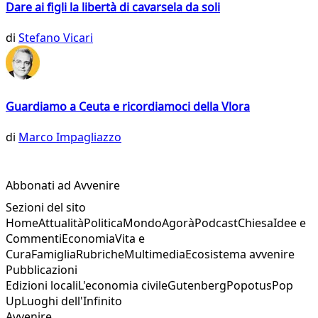
Dare ai figli la libertà di cavarsela da soli
di
Stefano Vicari
Guardiamo a Ceuta e ricordiamoci della Vlora
di
Marco Impagliazzo
Abbonati ad Avvenire
Sezioni del sito
Home
Attualità
Politica
Mondo
Agorà
Podcast
Chiesa
Idee e
Commenti
Economia
Vita e
Cura
Famiglia
Rubriche
Multimedia
Ecosistema avvenire
Pubblicazioni
Edizioni locali
L'economia civile
Gutenberg
Popotus
Pop
Up
Luoghi dell'Infinito
Avvenire