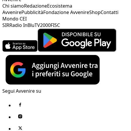
Chi siamo
Redazione
Ecosistema
Avvenire
Pubblicità
Fondazione Avvenire
Shop
Contatti
Mondo CEI
SIR
Radio InBlu
TV2000
FISC
Segui Avvenire su