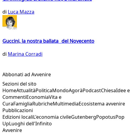
di
Luca Mazza
Guccini, la nostra ballata del Novecento
di
Marina Corradi
Abbonati ad Avvenire
Sezioni del sito
Home
Attualità
Politica
Mondo
Agorà
Podcast
Chiesa
Idee e
Commenti
Economia
Vita e
Cura
Famiglia
Rubriche
Multimedia
Ecosistema avvenire
Pubblicazioni
Edizioni locali
L'economia civile
Gutenberg
Popotus
Pop
Up
Luoghi dell'Infinito
Avvenire