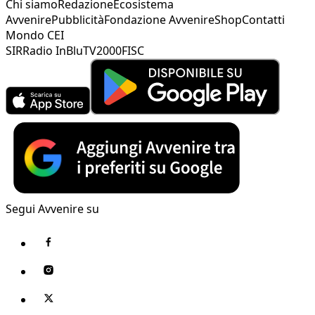
Chi siamo
Redazione
Ecosistema
Avvenire
Pubblicità
Fondazione Avvenire
Shop
Contatti
Mondo CEI
SIR
Radio InBlu
TV2000
FISC
Segui Avvenire su