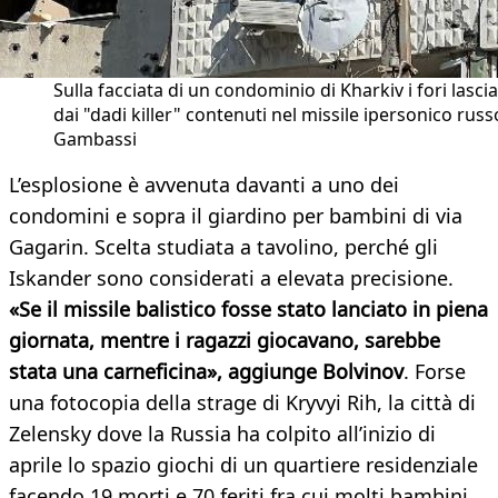
Sulla facciata di un condominio di Kharkiv i fori lascia
dai "dadi killer" contenuti nel missile ipersonico russ
Gambassi
L’esplosione è avvenuta davanti a uno dei
condomini e sopra il giardino per bambini di via
Gagarin. Scelta studiata a tavolino, perché gli
Iskander sono considerati a elevata precisione.
«Se il missile balistico fosse stato lanciato in piena
giornata, mentre i ragazzi giocavano, sarebbe
stata una carneficina», aggiunge Bolvinov
. Forse
una fotocopia della strage di Kryvyi Rih, la città di
Zelensky dove la Russia ha colpito all’inizio di
aprile lo spazio giochi di un quartiere residenziale
facendo 19 morti e 70 feriti fra cui molti bambini.