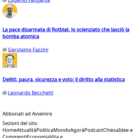
La pace disarmata di Rotblat, lo scienziato che lasciò la
bomba atomica
di
Gerolamo Fazzini
Delitti, paura, sicurezza e voto: il diritto alla statistica
di
Leonardo Becchetti
Abbonati ad Avvenire
Sezioni del sito
Home
Attualità
Politica
Mondo
Agorà
Podcast
Chiesa
Idee e
Commenti
Economia
Vita e