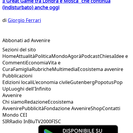
Il Great Game tra Londra e Mosca che continua
(indisturbato) anche oggi
di
Giorgio Ferrari
Abbonati ad Avvenire
Sezioni del sito
Home
Attualità
Politica
Mondo
Agorà
Podcast
Chiesa
Idee e
Commenti
Economia
Vita e
Cura
Famiglia
Rubriche
Multimedia
Ecosistema avvenire
Pubblicazioni
Edizioni locali
L'economia civile
Gutenberg
Popotus
Pop
Up
Luoghi dell'Infinito
Avvenire
Chi siamo
Redazione
Ecosistema
Avvenire
Pubblicità
Fondazione Avvenire
Shop
Contatti
Mondo CEI
SIR
Radio InBlu
TV2000
FISC