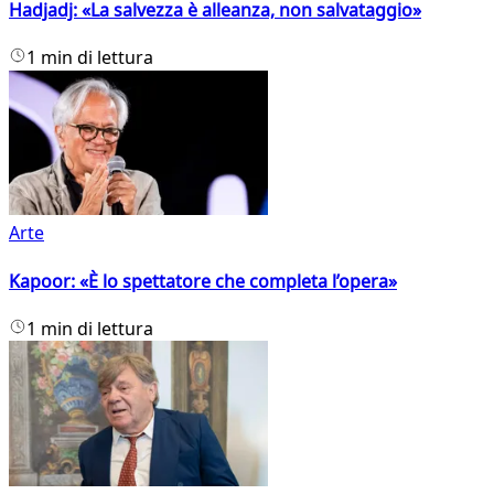
Hadjadj: «La salvezza è alleanza, non salvataggio»
1 min di lettura
Arte
Kapoor: «È lo spettatore che completa l’opera»
1 min di lettura