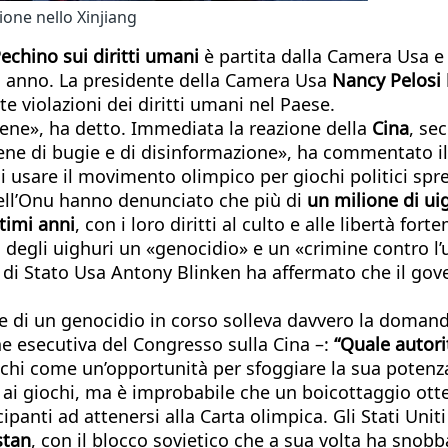
ione nello Xinjiang
echino sui diritti umani
è partita dalla Camera Usa e 
o anno. La presidente della Camera Usa
Nancy Pelosi
te violazioni dei diritti umani nel Paese.
ne», ha detto. Immediata la reazione della
Cina
, se
piene di bugie e di disinformazione», ha commentato 
di usare il movimento olimpico per giochi politici spr
dell’Onu hanno denunciato che più di
un milione di ui
ltimi anni
, con i loro diritti al culto e alle libertà for
o degli uighuri un «genocidio» e un «crimine contro 
io di Stato Usa Antony Blinken ha affermato che il gov
 luce di un genocidio in corso solleva davvero la doma
e esecutiva del Congresso sulla Cina –:
“Quale autorit
ochi come un’opportunità per sfoggiare la sua potenz
 ai giochi, ma è improbabile che un boicottaggio otte
ipanti ad attenersi alla Carta olimpica. Gli Stati Uni
stan
, con il blocco sovietico che a sua volta ha snobb