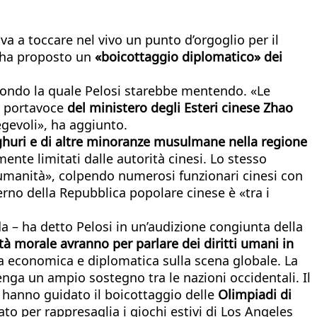
va a toccare nel vivo un punto d’orgoglio per il
ha proposto un
«boicottaggio diplomatico» dei
condo la quale Pelosi starebbe mentendo. «Le
il portavoce
del ministero degli Esteri cinese Zhao
egevoli», ha aggiunto.
ghuri e di altre minoranze musulmane nella regione
temente limitati dalle autorità cinesi. Lo stesso
l’umanità», colpendo numerosi funzionari cinesi con
erno della Repubblica popolare cinese è «tra i
nda – ha detto Pelosi in un’audizione congiunta della
à morale avranno per parlare dei diritti umani in
a economica e diplomatica sulla scena globale. La
nga un ampio sostegno tra le nazioni occidentali. Il
ti hanno guidato il boicottaggio delle
Olimpiadi di
ato per rappresaglia i giochi estivi di Los Angeles