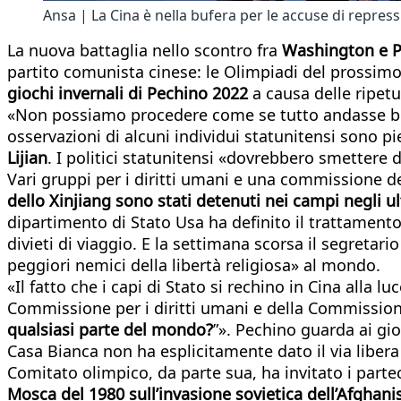
Ansa | La Cina è nella bufera per le accuse di repress
La nuova battaglia nello scontro fra
Washington e P
partito comunista cinese: le Olimpiadi del prossim
giochi invernali di Pechino 2022
a causa delle ripetu
«Non possiamo procedere come se tutto andasse be
osservazioni di alcuni individui statunitensi sono 
Lijian
. I politici statunitensi «dovrebbero smettere 
Vari gruppi per i diritti umani e una commissione 
dello Xinjiang sono stati detenuti nei campi negli u
dipartimento di Stato Usa ha definito il trattament
divieti di viaggio. E la settimana scorsa il segretar
peggiori nemici della libertà religiosa» al mondo.
«Il fatto che i capi di Stato si rechino in Cina alla
Commissione per i diritti umani e della Commission
qualsiasi parte del mondo?
”». Pechino guarda ai gi
Casa Bianca non ha esplicitamente dato il via libera
Comitato olimpico, da parte sua, ha invitato i partec
Mosca del 1980 sull’invasione sovietica dell’Afghani