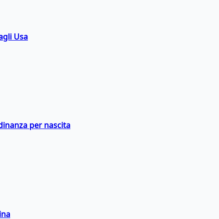
agli Usa
adinanza per nascita
ina