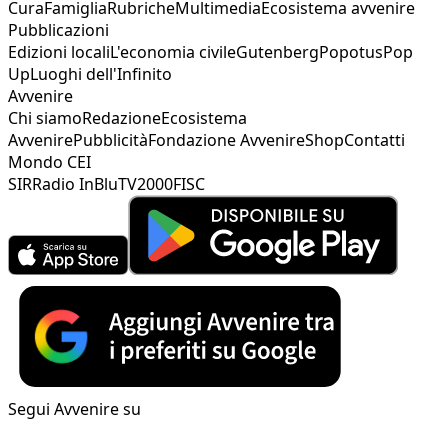
Cura
Famiglia
Rubriche
Multimedia
Ecosistema avvenire
Pubblicazioni
Edizioni locali
L'economia civile
Gutenberg
Popotus
Pop
Up
Luoghi dell'Infinito
Avvenire
Chi siamo
Redazione
Ecosistema
Avvenire
Pubblicità
Fondazione Avvenire
Shop
Contatti
Mondo CEI
SIR
Radio InBlu
TV2000
FISC
Segui Avvenire su