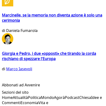
Marcinelle, se la memoria non diventa azione è solo una
cerimonia
di
Daniela Fumarola
Giorgia e Pedro, i due «opposti» che tirando la corda
rischiano di spezzare l'Europa
di
Marco Iasevoli
Abbonati ad Avvenire
Sezioni del sito
Home
Attualità
Politica
Mondo
Agorà
Podcast
Chiesa
Idee e
Commenti
Economia
Vita e