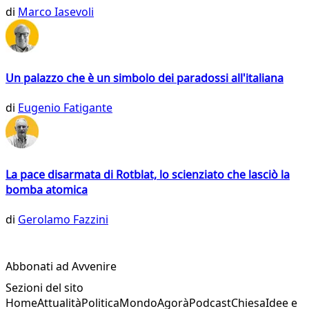
di
Marco Iasevoli
Un palazzo che è un simbolo dei paradossi all'italiana
di
Eugenio Fatigante
La pace disarmata di Rotblat, lo scienziato che lasciò la
bomba atomica
di
Gerolamo Fazzini
Abbonati ad Avvenire
Sezioni del sito
Home
Attualità
Politica
Mondo
Agorà
Podcast
Chiesa
Idee e