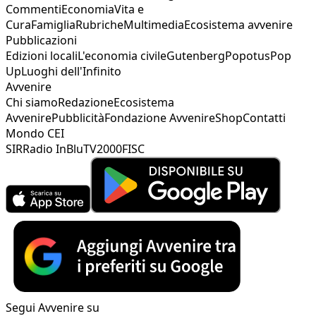
Commenti
Economia
Vita e
Cura
Famiglia
Rubriche
Multimedia
Ecosistema avvenire
Pubblicazioni
Edizioni locali
L'economia civile
Gutenberg
Popotus
Pop
Up
Luoghi dell'Infinito
Avvenire
Chi siamo
Redazione
Ecosistema
Avvenire
Pubblicità
Fondazione Avvenire
Shop
Contatti
Mondo CEI
SIR
Radio InBlu
TV2000
FISC
Segui Avvenire su