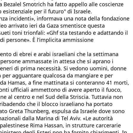
ra Bezalel Smotrich ha fatto appello alle coscienze
sistenziale per il futuro" di Israele.
enza incidenti», informava una nota della fondazione
eo arrivato ieri da Gaza smentisce questa
eti toni trionfali: «Ghf sta testando e adattando il
di persone». È l’implicita ammissione
nto di ebrei e arabi israeliani che la settimana
 persone ammassate in attesa che si aprano i
i generi di prima necessità. Si vedono uomini, donne
era per agguantare qualcosa da mangiare e per
te da Hamas, a fine mattinata si conteranno 41 morti,
onti ufficiali ammettono di avere aperto il fuoco,
 al centro e nel Sud della Striscia. Tuttavia non
ribadendo che il blocco israeliano ha portato
provato Greta Thunberg, espulsa da Israele dove sono
nazionali dalla Marina di Tel Aviv. «Le autorità
-palestinese Rima Hassan, in strutture carcerarie
inistero degli Esteri non ha fornito chiarimenti. In