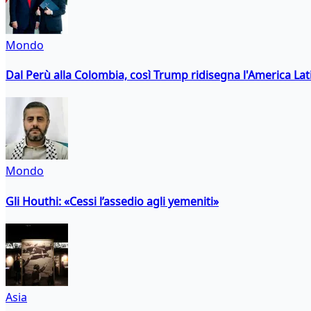
Mondo
Dal Perù alla Colombia, così Trump ridisegna l'America Lat
Mondo
Gli Houthi: «Cessi l’assedio agli yemeniti»
Asia