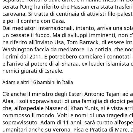
serata l’Ong ha riferito che Hassan era stata trasferi
carovana. Si tratta di centinaia di attivisti filo-pal
e poi il confine con Gaza.
Dai mediatori internazionali, intanto, arriva una sola
un cessate il fuoco. Ma di sviluppi imminenti, non c
ha riferito all’inviato Usa, Tom Barrack, di essere 
Washington faccia da mediatore. La notizia, che non 
i primi dal 2011. E potrebbero cambiare i connotati 
e l’arrivo al potere di al-Sharaa, ex leader islamista
nemici giurati di Israele.
Adam e altri 16 bambini in Italia
C’è anche il ministro degli Esteri Antonio Tajani ad 
Alaa, i soli sopravvissuti di una famiglia di dodici 
che, all’ospedale Nasser di Khan Yunis, si è vista arri
commosso il mondo. Volti e nomi di una tragedia che 
sopravvissuto, Adam di 11 anni, sarà curato all’osped
umanitari anche su Verona, Pisa e Pratica di Mare, a