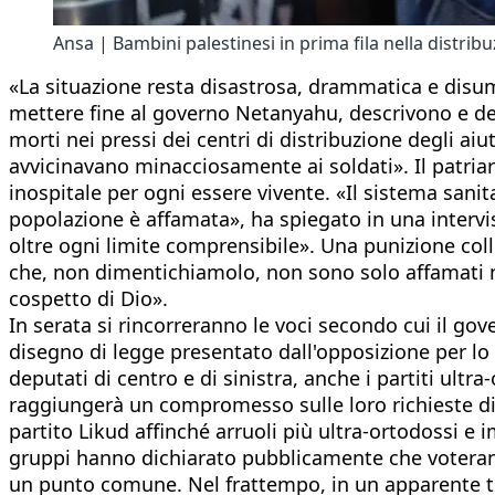
Ansa | Bambini palestinesi in prima fila nella distribu
«La situazione resta disastrosa, drammatica e disuma
mettere fine al governo Netanyahu, descrivono e denu
morti nei pressi dei centri di distribuzione degli ai
avvicinavano minacciosamente ai soldati». Il patria
inospitale per ogni essere vivente. «Il sistema san
popolazione è affamata», ha spiegato in una intervis
oltre ogni limite comprensibile». Una punizione coll
che, non dimentichiamolo, non sono solo affamati m
cospetto di Dio».
In serata si rincorreranno le voci secondo cui il go
disegno di legge presentato dall'opposizione per lo
deputati di centro e di sinistra, anche i partiti ul
raggiungerà un compromesso sulle loro richieste di e
partito Likud affinché arruoli più ultra-ortodossi e i
gruppi hanno dichiarato pubblicamente che voteranno
un punto comune. Nel frattempo, in un apparente te