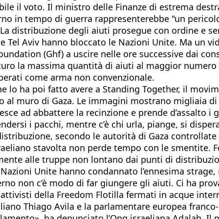
ile il voto. Il ministro delle Finanze di estrema dest
no in tempo di guerra rappresenterebbe "un pericolo e
«La distribuzione degli aiuti prosegue con ordine e s
 Tel Aviv hanno bloccato le Nazioni Unite. Ma un vid
ndation (Ghf) a uscire nelle ore successive dai consu
curo la massima quantità di aiuti al maggior numero 
adoperati come arma non convenzionale.
e lo ha poi fatto avere a Standing Together, il movime
o al muro di Gaza. Le immagini mostrano migliaia di
 riesce ad abbattere la recinzione e prende d’assalto 
ndersi i pacchi, mentre c’è chi urla, piange, si disp
i distribuzione, secondo le autorità di Gaza controlla
 israeliano stavolta non perde tempo con le smentite. F
te alle truppe non lontano dai punti di distribuzione
Le Nazioni Unite hanno condannato l’ennesima strage, 
esterno non c’è modo di far giungere gli aiuti. Ci ha 
 attivisti della Freedom Flotilla fermati in acque inter
asiliano Thiago Avila e la parlamentare europea franco
olamento», ha denunciato l’Ong israeliana Adalah. Il m