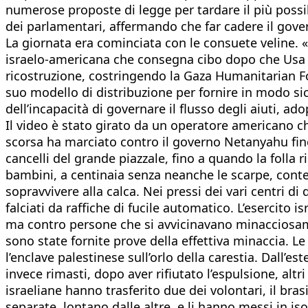
numerose proposte di legge per tardare il più possib
dei parlamentari, affermando che far cadere il gover
La giornata era cominciata con le consuete veline. 
israelo-americana che consegna cibo dopo che Usa e
ricostruzione, costringendo la Gaza Humanitarian Fou
suo modello di distribuzione per fornire in modo si
dell’incapacità di governare il flusso degli aiuti, 
Il video è stato girato da un operatore americano ch
scorsa ha marciato contro il governo Netanyahu fin
cancelli del grande piazzale, fino a quando la folla
bambini, a centinaia senza neanche le scarpe, conte
sopravvivere alla calca. Nei pressi dei vari centri d
falciati da raffiche di fucile automatico. L’esercito
ma contro persone che si avvicinavano minacciosamen
sono state fornite prove della effettiva minaccia. 
l’enclave palestinese sull’orlo della carestia. Dall’
invece rimasti, dopo aver rifiutato l’espulsione, altri
israeliane hanno trasferito due dei volontari, il br
separate, lontano dalle altre, e li hanno messi in is