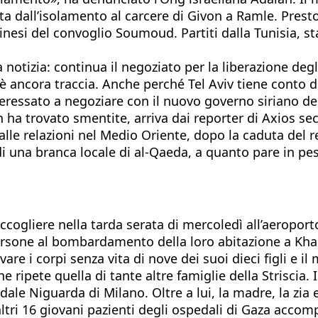
ta dall’isolamento al carcere di Givon a Ramle. Presto 
estinesi del convoglio Soumoud. Partiti dalla Tunisia, 
 notizia: continua il negoziato per la liberazione degli
’è ancora traccia. Anche perché Tel Aviv tiene conto 
interessato a negoziare con il nuovo governo siriano d
ha trovato smentite, arriva dai reporter di Axios seco
alle relazioni nel Medio Oriente, dopo la caduta del 
 di una branca locale di al-Qaeda, a quanto pare in pes
accogliere nella tarda serata di mercoledì all’aeropor
persone al bombardamento della loro abitazione a Khan 
vare i corpi senza vita di nove dei suoi dieci figli e i
ripete quella di tante altre famiglie della Striscia. 
ale Niguarda di Milano. Oltre a lui, la madre, la zia e
ltri 16 giovani pazienti degli ospedali di Gaza accomp