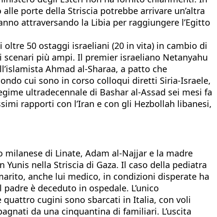
alle porte della Striscia potrebbe arrivare un’altra
stanno attraversando la Libia per raggiungere l’Egitto
 oltre 50 ostaggi israeliani (20 in vita) in cambio di
di scenari più ampi. Il premier israeliano Netanyahu
ell’islamista Ahmad al-Sharaa, a patto che
ndo cui sono in corso colloqui diretti Siria-Israele,
regime ultradecennale di Bashar al-Assad sei mesi fa
simi rapporti con l’Iran e con gli Hezbollah libanesi,
to milanese di Linate, Adam al-Najjar e la madre
Yunis nella Striscia di Gaza. Il caso della pediatra
l marito, anche lui medico, in condizioni disperate ha
Il padre è deceduto in ospedale. L’unico
 quattro cugini sono sbarcati in Italia, con voli
agnati da una cinquantina di familiari. L’uscita