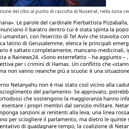
zione del cibo al punto di raccolta di Nuseirat, nella zona cen
na». Le parole del cardinale Pierbattista Pizzaballa,
nciano il baratro dentro cui è stata spinta la popola
uti umanitari, con l’esercito di Tel Aviv che stavolta
rca latino di Gerusalemme, elenca le principali emerg
itario è saltato completamente, mancano medicinali, i
ta a Rainews24. «Sono esterrefatto – ha aggiunto – , 
ettiva per i crimini di Hamas. Un conflitto che «stann
a non vanno neanche più a scuola: è una situazione 
verno Netanyahu non è mai stato così vicino alla cadu
 scioglimento del parlamento- Se approvato, potrebbe 
tra-ortodossi che sostengono la maggioranza hanno inf
sentare i propri membri dal servizio militare. Netany
mponga sanzioni ai renitenti alla leva, una linea rossa
 per sciogliere il parlamento, ma dietro le quinte s
ntativo di guadagnare tempo, la coalizione di Netan