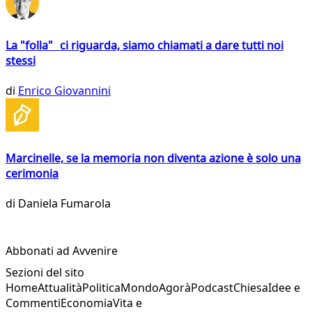
La "folla" ci riguarda, siamo chiamati a dare tutti noi
stessi
di
Enrico Giovannini
Marcinelle, se la memoria non diventa azione è solo una
cerimonia
di
Daniela Fumarola
Abbonati ad Avvenire
Sezioni del sito
Home
Attualità
Politica
Mondo
Agorà
Podcast
Chiesa
Idee e
Commenti
Economia
Vita e