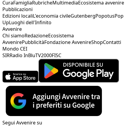
Cura
Famiglia
Rubriche
Multimedia
Ecosistema avvenire
Pubblicazioni
Edizioni locali
L'economia civile
Gutenberg
Popotus
Pop
Up
Luoghi dell'Infinito
Avvenire
Chi siamo
Redazione
Ecosistema
Avvenire
Pubblicità
Fondazione Avvenire
Shop
Contatti
Mondo CEI
SIR
Radio InBlu
TV2000
FISC
Segui Avvenire su