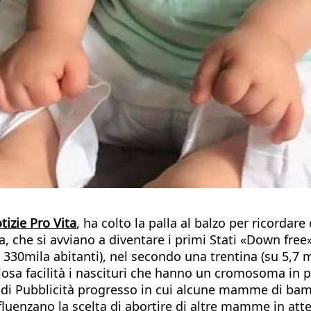
tizie Pro Vita
, ha colto la palla al balzo per ricordar
, che si avviano a diventare i primi Stati «Down free»
30mila abitanti), nel secondo una trentina (su 5,7 mi
osa facilità i nascituri che hanno un cromosoma in p
o di Pubblicità progresso in cui alcune mamme di ba
luenzano la scelta di abortire di altre mamme in attes