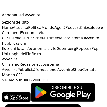
Abbonati ad Avvenire
Sezioni del sito
Home
Attualità
Politica
Mondo
Agorà
Podcast
Chiesa
Idee e
Commenti
Economia
Vita e
Cura
Famiglia
Rubriche
Multimedia
Ecosistema avvenire
Pubblicazioni
Edizioni locali
L'economia civile
Gutenberg
Popotus
Pop
Up
Luoghi dell'Infinito
Avvenire
Chi siamo
Redazione
Ecosistema
Avvenire
Pubblicità
Fondazione Avvenire
Shop
Contatti
Mondo CEI
SIR
Radio InBlu
TV2000
FISC