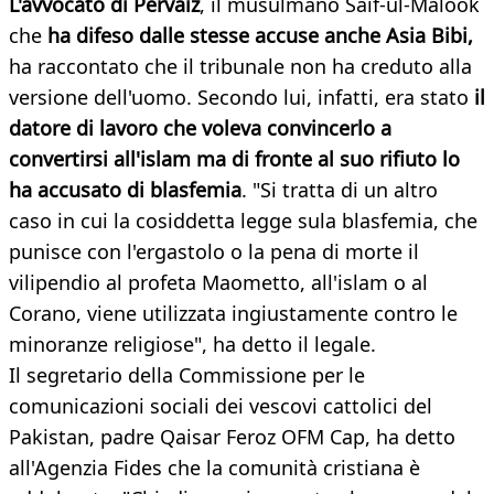
L'avvocato di Pervaiz
, il musulmano Saif-ul-Malook
che
ha difeso dalle stesse accuse anche Asia Bibi,
ha raccontato che il tribunale non ha creduto alla
versione dell'uomo. Secondo lui, infatti, era stato
il
datore di lavoro che voleva convincerlo a
convertirsi all'islam ma di fronte al suo rifiuto lo
ha accusato di blasfemia
. "Si tratta di un altro
caso in cui la cosiddetta legge sula blasfemia, che
punisce con l'ergastolo o la pena di morte il
vilipendio al profeta Maometto, all'islam o al
Corano, viene utilizzata ingiustamente contro le
minoranze religiose", ha detto il legale.
Il segretario della Commissione per le
comunicazioni sociali dei vescovi cattolici del
Pakistan, padre Qaisar Feroz OFM Cap, ha detto
all'Agenzia Fides che la comunità cristiana è