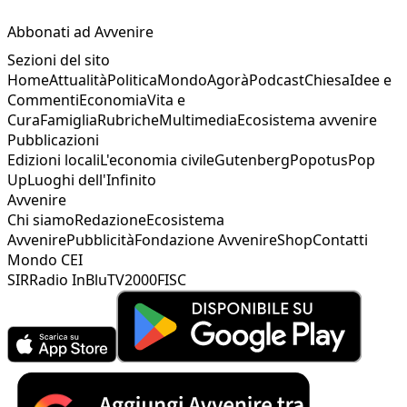
Abbonati ad Avvenire
Sezioni del sito
Home
Attualità
Politica
Mondo
Agorà
Podcast
Chiesa
Idee e
Commenti
Economia
Vita e
Cura
Famiglia
Rubriche
Multimedia
Ecosistema avvenire
Pubblicazioni
Edizioni locali
L'economia civile
Gutenberg
Popotus
Pop
Up
Luoghi dell'Infinito
Avvenire
Chi siamo
Redazione
Ecosistema
Avvenire
Pubblicità
Fondazione Avvenire
Shop
Contatti
Mondo CEI
SIR
Radio InBlu
TV2000
FISC